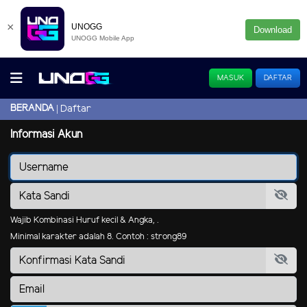
×
UNOGG
Download
UNOGG Mobile App
MASUK
DAFTAR
BERANDA
Daftar
Informasi Akun
Wajib Kombinasi Huruf kecil & Angka, .
Minimal karakter adalah 8. Contoh : strong89