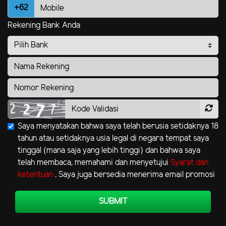
+62
Rekening Bank Anda
Saya menyatakan bahwa saya telah berusia setidaknya 18
tahun atau setidaknya usia legal di negara tempat saya
tinggal (mana saja yang lebih tinggi) dan bahwa saya
telah membaca, memahami dan menyetujui
Syarat dan
ketentuan
. Saya juga bersedia menerima email promosi
SUBMIT