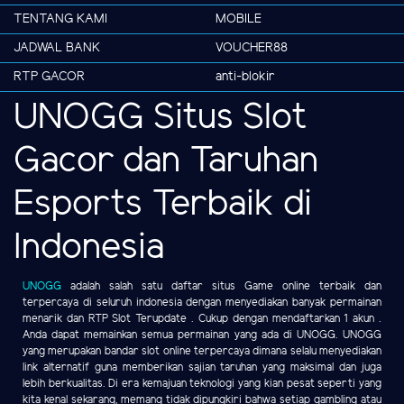
TENTANG KAMI
MOBILE
JADWAL BANK
VOUCHER88
RTP GACOR
anti-blokir
UNOGG Situs Slot
Gacor dan Taruhan
Esports Terbaik di
Indonesia
UNOGG
adalah salah satu daftar situs Game online terbaik dan
terpercaya di seluruh indonesia dengan menyediakan banyak permainan
menarik dan RTP Slot Terupdate . Cukup dengan mendaftarkan 1 akun .
Anda dapat memainkan semua permainan yang ada di UNOGG. UNOGG
yang merupakan bandar slot online terpercaya dimana selalu menyediakan
link alternatif guna memberikan sajian taruhan yang maksimal dan juga
lebih berkualitas. Di era kemajuan teknologi yang kian pesat seperti yang
kita kenal sekarang, memang tidak dipungkiri bahwa setiap gambling atau