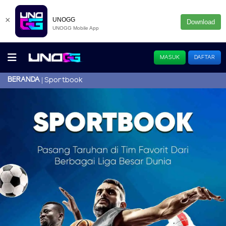
×
UNOGG
Download
UNOGG Mobile App
MASUK
DAFTAR
BERANDA
Sportbook