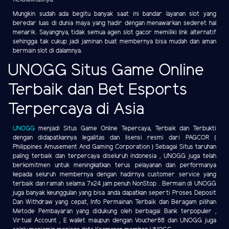
Mungkin sudah ada begitu banyak saat ini bandar layanan slot yang
beredar luas di dunia maya yang hadir dengan menawarkan sederet hal
menarik. Sayangnya, tidak semua agen slot gacor memiliki link alternatif
sehingga tak cukup jadi jaminan buat membernya bisa mudah dan aman
bermain slot di dalamnya.
UNOGG Situs Game Online
Terbaik dan Bet Esports
Terpercaya di Asia
UNOGG
menjadi Situs Game Online Tepercaya, Terbaik dan Terbukti
dengan didapatkannya legalitas dan lisensi resmi dari PAGCOR (
Philippines Amusement And Gaming Corporation ) Sebagai Situs taruhan
paling terbaik dan terpercaya diseluruh indonesia , UNOGG juga telah
berkomitmen untuk meningkatkan terus pelayanan dan performanya
kepada seluruh membernya dengan hadirnya customer service yang
terbaik dan ramah selama 7x24 jam penuh NonStop . Bermain di UNOGG
juga banyak keunggulan yang bisa anda dapatkan seperti Proses Deposit
Dan Withdraw yang cepat, Info Permainan Terbaik dan Beragam pilihan
Metode Pembayaran yang didukung oleh berbagai Bank terpopuler ,
Virtual Account , E wallet maupun dengan Voucher88 dan UNOGG juga