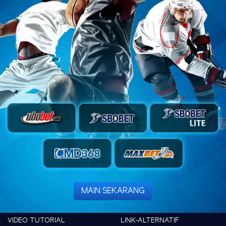
MAIN SEKARANG
VIDEO TUTORIAL
LINK-ALTERNATIF