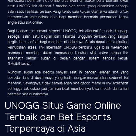
kemudahan bermain slot online bisa lebih dirasakan para pemain lewat
situs UNOGG link alternatif bandar slot resmi yang dihadirkan sebagai
salah satu fasilitas terbaik yang tentu saja tujuan utamanya adalah untuk
memberikan kemudahan lebih bagi member bermain permainan tebak
angka atau slot online.
Bagi bandar slot resmi seperti UNOGG, link alternatif sudah dianggap
sebagai salah satu bagian dari fasilitas unggulan terbaik yang sangat
begitu bermanfaat bagi member di dalamnya. Selain dapat meningkatkan
kemudahan akses, link alternatif UNOGG terbaru juga bisa menambah
keamanan member dalam memasang taruhan slot online sebab link
alternatif sendiri sudah di desain dengan sistem terbaik sesuai
fleksibilitasnya.
Mungkin sudah ada begitu banyak saat ini bandar layanan slot yang
beredar luas di dunia maya yang hadir dengan menawarkan sederet hal
menarik. Sayangnya, tidak semua agen slot gacor memiliki link alternatif
sehingga tak cukup jadi jaminan buat membernya bisa mudah dan aman
bermain slot di dalamnya.
UNOGG Situs Game Online
Terbaik dan Bet Esports
Terpercaya di Asia