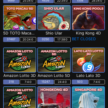
6689
4636
1558
25:33:59
22:33:59
28:33:59
5D TOTO Macau POOLS
Shio Ular
King Kong 4D
BET CLOSED
37467
0250
20:23:59
17:37:59
Amazon Lotto 3D
Amazon Lotto 5D
Lato Lato 3D
318
15247
503
7:3:59
24:3:59
7:3:59