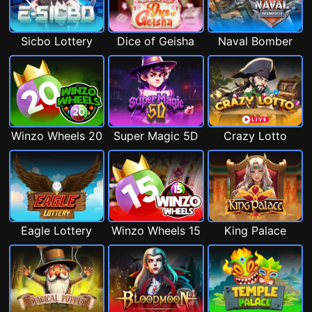
Sicbo Lottery
Dice of Geisha
Naval Bomber
Winzo Wheels 20
Super Magic 5D
Crazy Lotto
Eagle Lottery
Winzo Wheels 15
King Palace