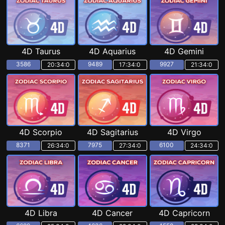
4D Taurus
4D Aquarius
4D Gemini
3586
9489
9927
20:33:59
17:33:59
21:33:59
4D Scorpio
4D Sagitarius
4D Virgo
8371
7975
6100
26:33:59
27:33:59
24:33:59
4D Libra
4D Cancer
4D Capricorn