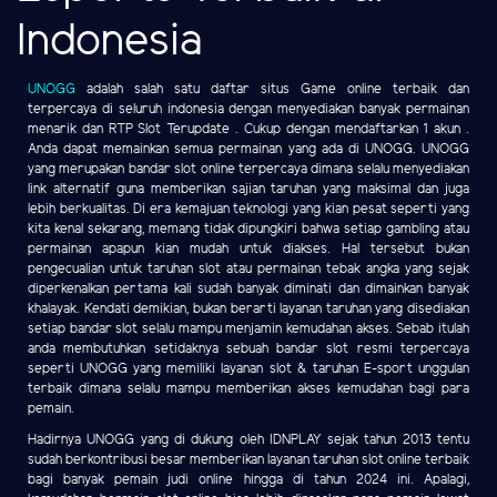
Indonesia
UNOGG
adalah salah satu daftar situs Game online terbaik dan
terpercaya di seluruh indonesia dengan menyediakan banyak permainan
menarik dan RTP Slot Terupdate . Cukup dengan mendaftarkan 1 akun .
Anda dapat memainkan semua permainan yang ada di UNOGG. UNOGG
yang merupakan bandar slot online terpercaya dimana selalu menyediakan
link alternatif guna memberikan sajian taruhan yang maksimal dan juga
lebih berkualitas. Di era kemajuan teknologi yang kian pesat seperti yang
kita kenal sekarang, memang tidak dipungkiri bahwa setiap gambling atau
permainan apapun kian mudah untuk diakses. Hal tersebut bukan
pengecualian untuk taruhan slot atau permainan tebak angka yang sejak
diperkenalkan pertama kali sudah banyak diminati dan dimainkan banyak
khalayak. Kendati demikian, bukan berarti layanan taruhan yang disediakan
setiap bandar slot selalu mampu menjamin kemudahan akses. Sebab itulah
anda membutuhkan setidaknya sebuah bandar slot resmi terpercaya
seperti UNOGG yang memiliki layanan slot & taruhan E-sport unggulan
terbaik dimana selalu mampu memberikan akses kemudahan bagi para
pemain.
Hadirnya UNOGG yang di dukung oleh IDNPLAY sejak tahun 2013 tentu
sudah berkontribusi besar memberikan layanan taruhan slot online terbaik
bagi banyak pemain judi online hingga di tahun 2024 ini. Apalagi,