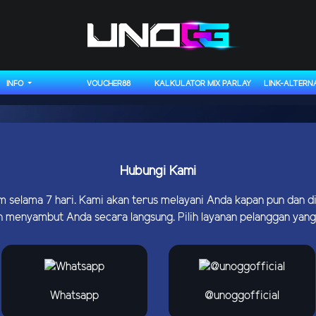
INFO
VOUCHER88
KALKULATOR MIX PARLAY
LINK-ALTERNA
Hubungi Kami
m selama 7 hari. Kami akan terus melayani Anda kapan pun dan 
 menyambut Anda secara langsung. Pilih layanan pelanggan yang
Whatsapp
@unoggofficial