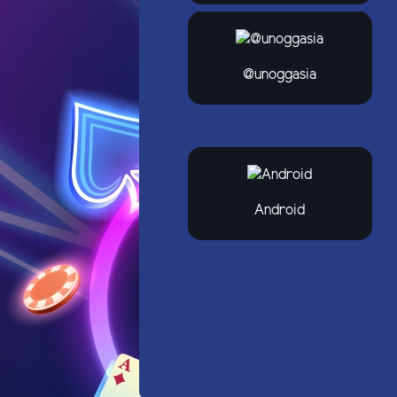
@unoggasia
Android