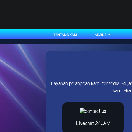
TENTANG KAMI
MOBILE
Layanan pelanggan kami tersedia 24 ja
kami akan
Livechat 24JAM