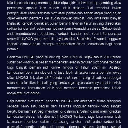
kita kenal sekarang, memang tidak dipungkiri bahwa setiap gambling atau
permainan apapun kian mudah untuk diakses. Hal tersebut bukan
pengecualian untuk taruhan slot atau permainan tebak angka yang sejak
diperkenalkan pertama kali sudah banyak diminati dan dimainkan banyak
khalayak. Kendati demikian, bukan berarti layanan taruhan yang disediakan
setiap bandar slot selalu mampu menjamin kemudahan akses. Sebab itulah
anda membutuhkan setidaknya sebuah bandar slot resmi terpercaya
seperti UNOGG yang memiliki layanan slot & taruhan E-sport unggulan
terbaik dimana selalu mampu memberikan akses kemudahan bagi para
pemain.
Hadirnya UNOGG yang di dukung oleh IDNPLAY sejak tahun 2013 tentu
sudah berkontribusi besar memberikan layanan taruhan slot online terbaik
bagi banyak pemain judi online hingga di tahun 2024 ini. Apalagi,
kemudahan bermain slot online bisa lebih dirasakan para pemain lewat
situs UNOGG link alternatif bandar slot resmi yang dihadirkan sebagai
salah satu fasilitas terbaik yang tentu saja tujuan utamanya adalah untuk
memberikan kemudahan lebih bagi member bermain permainan tebak
angka atau slot online.
Bagi bandar slot resmi seperti UNOGG, link alternatif sudah dianggap
sebagai salah satu bagian dari fasilitas unggulan terbaik yang sangat
begitu bermanfaat bagi member di dalamnya. Selain dapat meningkatkan
kemudahan akses, link alternatif UNOGG terbaru juga bisa menambah
keamanan member dalam memasang taruhan slot online sebab link
alternatif sendiri sudah di desain dengan sistem terbaik sesuai